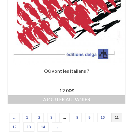
Où vont les italiens ?
12.00
€
AJOUTER AU PANIER
←
1
2
3
…
8
9
10
11
12
13
14
→