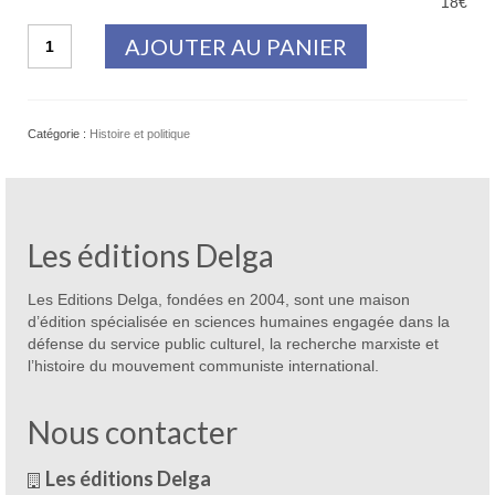
18€
quantité
AJOUTER AU PANIER
de
Qui
aidait
Hitler
Catégorie :
Histoire et politique
?
Les éditions Delga
Les Editions Delga, fondées en 2004, sont une maison
d’édition spécialisée en sciences humaines engagée dans la
défense du service public culturel, la recherche marxiste et
l’histoire du mouvement communiste international.
Nous contacter
Les éditions Delga