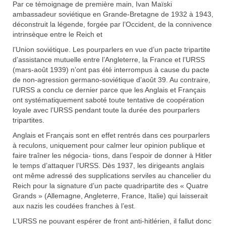
Par ce témoignage de première main, Ivan Maïski
ambassadeur soviétique en Grande-Bretagne de 1932 à 1943,
déconstruit la légende, forgée par l’Occident, de la connivence
intrinsèque entre le Reich et
l’Union soviétique. Les pourparlers en vue d’un pacte tripartite
d’assistance mutuelle entre l’Angleterre, la France et l’URSS
(mars-août 1939) n’ont pas été interrompus à cause du pacte
de non-agression germano-soviétique d’août 39. Au contraire,
l’URSS a conclu ce dernier parce que les Anglais et Français
ont systématiquement saboté toute tentative de coopération
loyale avec l’URSS pendant toute la durée des pourparlers
tripartites.
Anglais et Français sont en effet rentrés dans ces pourparlers
à reculons, uniquement pour calmer leur opinion publique et
faire traîner les négocia- tions, dans l’espoir de donner à Hitler
le temps d’attaquer l’URSS. Dès 1937, les dirigeants anglais
ont même adressé des supplications serviles au chancelier du
Reich pour la signature d’un pacte quadripartite des « Quatre
Grands » (Allemagne, Angleterre, France, Italie) qui laisserait
aux nazis les coudées franches à l’est.
L’URSS ne pouvant espérer de front anti-hitlérien, il fallut donc