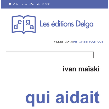
Votre panier d'achats
-
0.00
€
DE RETOUR À
HISTOIRE ET POLITIQUE