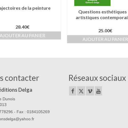
ajectoires de la peinture
Questions esthétiques 
artistiques contempora
28.40
€
25.00
€
AJOUTER AU PANIER
AJOUTER AU PANIE
s contacter
Réseaux sociaux
éditions Delga
e Dunois
5013
78296 - Fax : 0184105269
ionsdelga@yahoo.fr