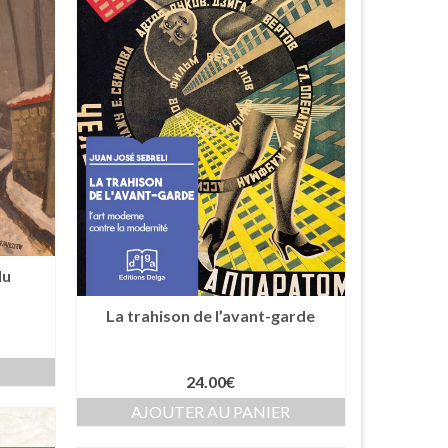
du
La trahison de l’avant-garde
R
24.00
€
AJOUTER AU PANIER