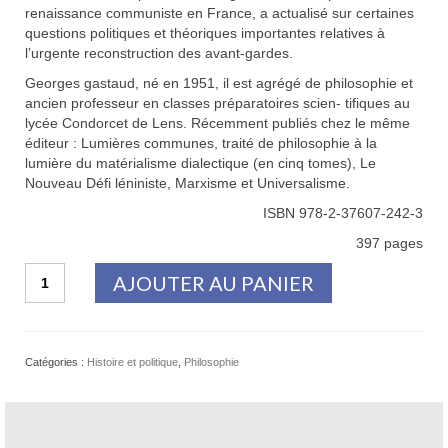
renaissance communiste en France, a actualisé sur certaines
questions politiques et théoriques importantes relatives à
l’urgente reconstruction des avant-gardes.
Georges gastaud, né en 1951, il est agrégé de philosophie et
ancien professeur en classes préparatoires scien- tifiques au
lycée Condorcet de Lens. Récemment publiés chez le même
éditeur : Lumières communes, traité de philosophie à la
lumière du matérialisme dialectique (en cinq tomes), Le
Nouveau Défi léniniste, Marxisme et Universalisme.
ISBN 978-2-37607-242-3
397 pages
quantité
AJOUTER AU PANIER
de
Mondialisation
capitaliste
et
Catégories :
Histoire et politique
,
Philosophie
projet
communiste