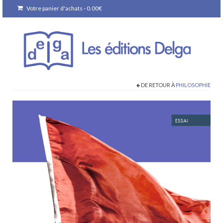
Votre panier d'achats
-
0.00
€
DE RETOUR À
PHILOSOPHIE