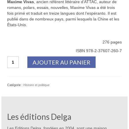
Maxime Vivas
, ancien référent littéraire d’ATTAC, auteur de
romans, polars, essais, nouvelles, Maxime Vivas a été trois
fois primé et traduit en treize langues dont l’espéranto. Il est
publié dans de nombreux pays, parmi lesquels la Chine et les
États-Unis.
276 pages
ISBN 978-2-37607-260-7
quantité
AJOUTER AU PANIER
de
Ouïghours,
l’horreur
était
Catégorie :
Histoire et politique
dans
nos
médias
Les éditions Delga
Les Editions Delga, fondées en 2004, sont une maison