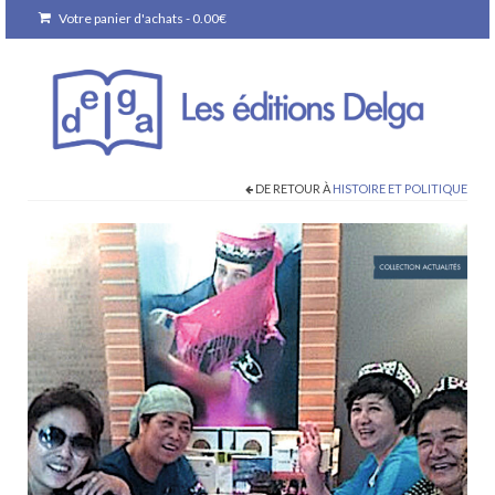
Votre panier d'achats
-
0.00
€
DE RETOUR À
HISTOIRE ET POLITIQUE