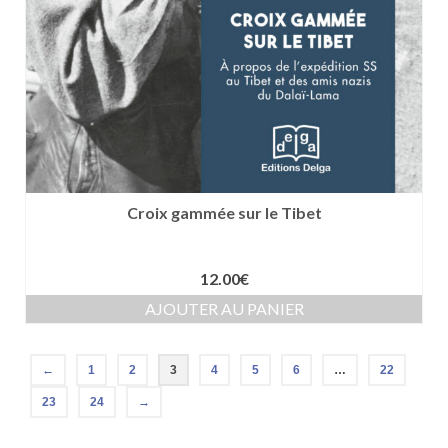
Croix gammée sur le Tibet
12.00
€
AJOUTER AU PANIER
←
1
2
3
4
5
6
…
22
23
24
→