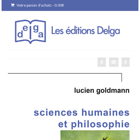
Votre panier d'achats
-
0.00
€