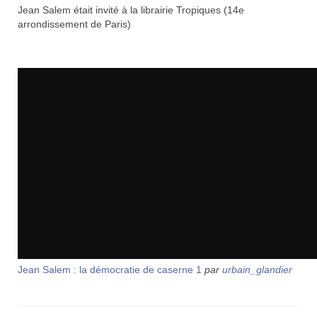
Jean Salem était invité à la librairie Tropiques (14e
arrondissement de Paris)
Jean Salem : la démocratie de caserne 1
par
urbain_glandier