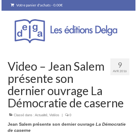
Votre panier d'achats
-
0.00
€
Video – Jean Salem
9
AVR 2016
présente son
dernier ouvrage La
Démocratie de caserne
Classé dans :
Actualité
,
Vidéos
|
0
Jean Salem présente son dernier ouvrage
La Démocratie
de caserne