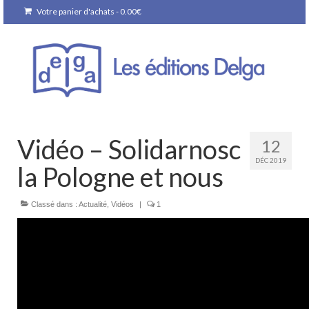
Votre panier d'achats
-
0.00
€
Vidéo – Solidarnosc
12
DÉC 2019
la Pologne et nous
Classé dans :
Actualité
,
Vidéos
|
1