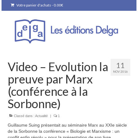
Votre panier d'achats
-
0.00
€
Video – Evolution la
11
NOV 2016
preuve par Marx
(conférence à la
Sorbonne)
Classé dans :
Actualité
|
1
Guillaume Suing présentait au séminaire Marx au XXIe siècle
de la Sorbonne la conférence « Biologie et Marxisme : un
conflit enfin résolu » pour la présentation de son livre