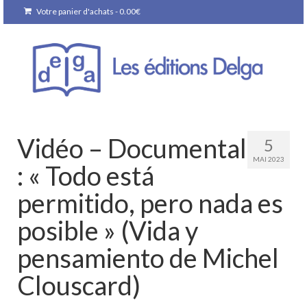
Votre panier d'achats
-
0.00
€
Vidéo – Documental
5
MAI 2023
: « Todo está
permitido, pero nada es
posible » (Vida y
pensamiento de Michel
Clouscard)