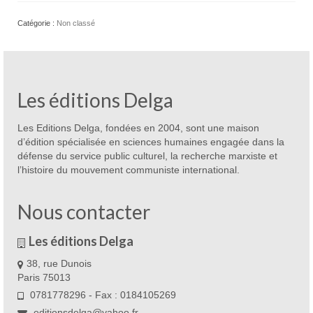
:
les
Catégorie :
Non classé
torts
de
l’Occident
Les éditions Delga
Les Editions Delga, fondées en 2004, sont une maison
d’édition spécialisée en sciences humaines engagée dans la
défense du service public culturel, la recherche marxiste et
l’histoire du mouvement communiste international.
Nous contacter
Les éditions Delga
38, rue Dunois
Paris 75013
0781778296 - Fax : 0184105269
editionsdelga@yahoo.fr