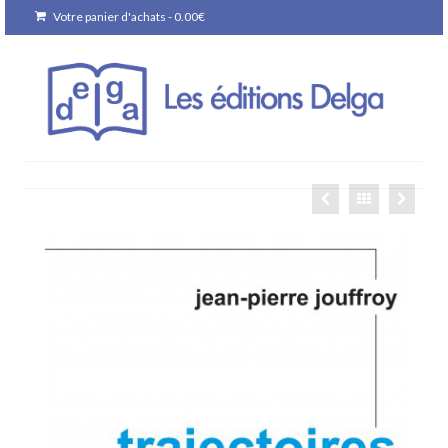
Votre panier d'achats
-
0.00
€