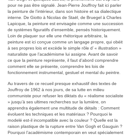
pour ne pas être signalé. Jean-Pierre Jouffroy fait ici parler
la peinture de l’intérieur, dans son histoire et sa dialectique
interne. De Giotto à Nicolas de Staël, de Bruegel à Charles
Lapicque, la peinture est envisagée comme une succession
de systèmes figuratifs d’ensemble, pensés historiquement.
Loin de plaquer sur elle une rhétorique arbitraire, la
peinture est ici conçue comme un langage propre, qui obéit
à ses propres lois et excède le simple rôle d’ « illustration »
naturaliste que l’académisme lui assigne. Avant de savoir
ce que la peinture représente, il faut d’abord comprendre
comment elle se présente, comprendre les lois de
fonctionnement instrumental, gestuel et mental du peintre.
Au travers de ce recueil presque exhaustif des textes de
Jouffroy de 1962 à nos jours, de sa lutte en milieu
communiste pour refuser les diktats du « réalisme socialiste
» jusqu’à ses ultimes recherches sur la lumière, on
apprendra également une multitude de détails : Comment
évoluent les techniques et les matériaux ? Pourquoi le
modelé est-il incompatible avec la couleur ? Quelle est la
raison plastique de la rupture entre Van Gogh et Gauguin ?
Pourquoi l’académisme contemporain en veut spécialement