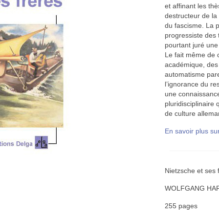
et affinant les t
destructeur de la 
du fascisme. La 
progressiste des t
pourtant juré une 
Le fait même de c
académique, des q
automatisme pare
l’ignorance du res
une connaissance 
pluridisciplinair
de culture allema
En savoir plus sur
Nietzsche et ses 
WOLFGANG HAR
255 pages