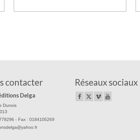
s contacter
Réseaux sociaux
éditions Delga
e Dunois
5013
78296 - Fax : 0184105269
ionsdelga@yahoo.fr