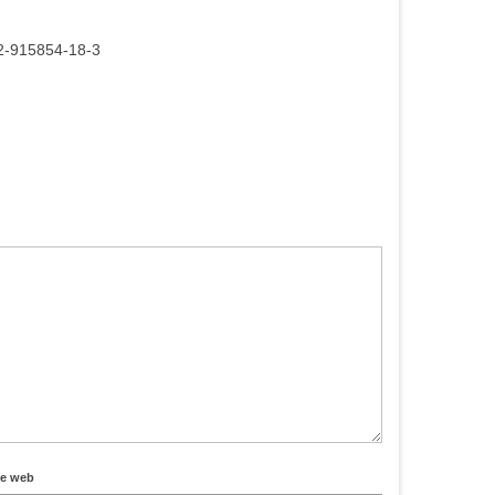
2-915854-18-3
te web