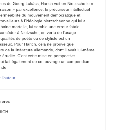
hèses de Georg Lukács, Harich voit en Nietzsche le «
raison » par excellence, le précurseur intellectuel
perméabilité du mouvement démocratique et
ravailleurs à l’idéologie nietzschéenne qui lui a
haine mortelle, lui semble une erreur fatale.
oncéder à Nietzsche, en vertu de l’usage
ualités de poète ou de styliste est un
sseux. Pour Harich, cela ne prouve que
te de la littérature allemande, dont il avait lui-même
érudite. C’est cette mise en perspective
e qui fait également de cet ouvrage un compendium
nde.
 l’auteur
frères
ICH