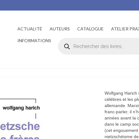
ACTUALITÉ
AUTEURS
CATALOGUE
ATELIER PRA
Recherche
INFORMATIONS
de
produits
Wolfgang Harich (
célèbres et les p
allemande. Marxi
franc-parler, il n
années avant la 
dans le camp soci
(cet engouement 
nietzschéisme de