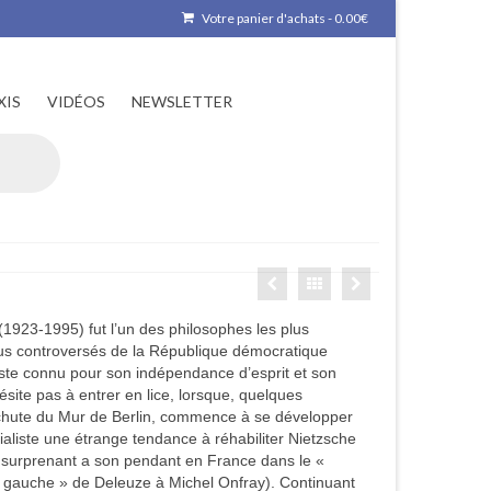
Votre panier d'achats
-
0.00
€
XIS
VIDÉOS
NEWSLETTER
1923-1995) fut l’un des philosophes les plus
lus controversés de la République démocratique
ste connu pour son indépendance d’esprit et son
’hésite pas à entrer en lice, lorsque, quelques
chute du Mur de Berlin, commence à se développer
aliste une étrange tendance à réhabiliter Nietzsche
surprenant a son pendant en France dans le «
 gauche » de Deleuze à Michel Onfray). Continuant