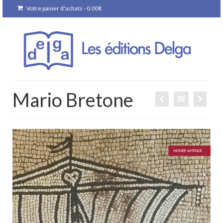
Votre panier d'achats
-
0.00
€
Mario Bretone