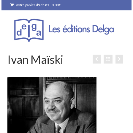
Votre panier d'achats
-
0.00
€
Ivan Maïski