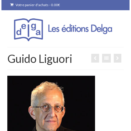
Votre panier d'achats
-
0.00
€
Guido Liguori