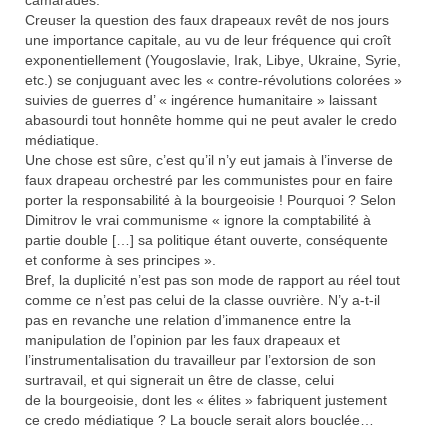
camarades.
Creuser la question des faux drapeaux revêt de nos jours
une importance capitale, au vu de leur fréquence qui croît
exponentiellement (Yougoslavie, Irak, Libye, Ukraine, Syrie,
etc.) se conjuguant avec les « contre-révolutions colorées »
suivies de guerres d’ « ingérence humanitaire » laissant
abasourdi tout honnête homme qui ne peut avaler le credo
médiatique.
Une chose est sûre, c’est qu’il n’y eut jamais à l’inverse de
faux drapeau orchestré par les communistes pour en faire
porter la responsabilité à la bourgeoisie ! Pourquoi ? Selon
Dimitrov le vrai communisme « ignore la comptabilité à
partie double […] sa politique étant ouverte, conséquente
et conforme à ses principes ».
Bref, la duplicité n’est pas son mode de rapport au réel tout
comme ce n’est pas celui de la classe ouvrière. N’y a-t-il
pas en revanche une relation d’immanence entre la
manipulation de l’opinion par les faux drapeaux et
l’instrumentalisation du travailleur par l’extorsion de son
surtravail, et qui signerait un être de classe, celui
de la bourgeoisie, dont les « élites » fabriquent justement
ce credo médiatique ? La boucle serait alors bouclée…