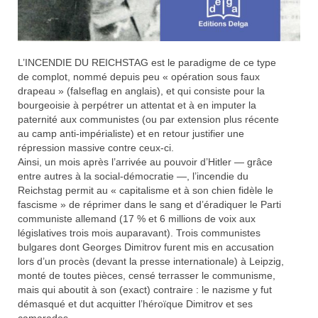
L’INCENDIE DU REICHSTAG est le paradigme de ce type
de complot, nommé depuis peu « opération sous faux
drapeau » (falseflag en anglais), et qui consiste pour la
bourgeoisie à perpétrer un attentat et à en imputer la
paternité aux communistes (ou par extension plus récente
au camp anti-impérialiste) et en retour justifier une
répression massive contre ceux-ci.
Ainsi, un mois après l’arrivée au pouvoir d’Hitler — grâce
entre autres à la social-démocratie —, l’incendie du
Reichstag permit au « capitalisme et à son chien fidèle le
fascisme » de réprimer dans le sang et d’éradiquer le Parti
communiste allemand (17 % et 6 millions de voix aux
législatives trois mois auparavant). Trois communistes
bulgares dont Georges Dimitrov furent mis en accusation
lors d’un procès (devant la presse internationale) à Leipzig,
monté de toutes pièces, censé terrasser le communisme,
mais qui aboutit à son (exact) contraire : le nazisme y fut
démasqué et dut acquitter l’héroïque Dimitrov et ses