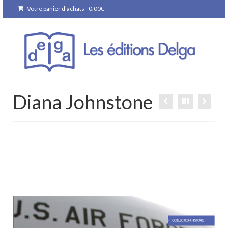
Votre panier d'achats
-
0.00
€
Diana Johnstone