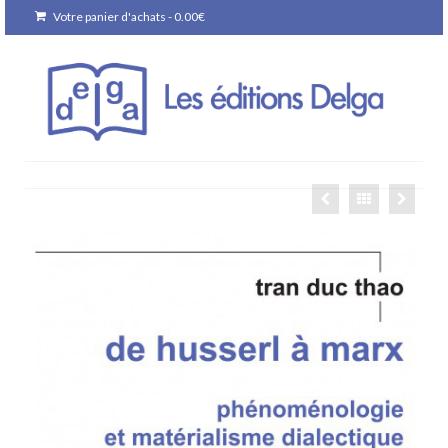
Votre panier d'achats
-
0.00
€