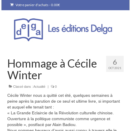
Votre panier d'achats
-
0.00
€
Hommage à Cécile
6
OCT 2021
Winter
Classé dans :
Actualité
|
0
Cécile Winter nous a quitté cet été, quelques semaines à
peine après la parution de ce seul et ultime livre, si important
et auquel elle tenait tant :
« La Grande Eclaircie de la Révolution culturelle chinoise.
Ouverture à la politique communiste comme urgence et
possible », postfacé par Alain Badiou.
Nous sommes heureux d’avoir aussi connu à travers elle le