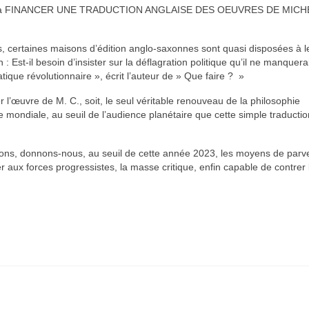
aider à FINANCER UNE TRADUCTION ANGLAISE DES OEUVRES DE MICH
, certaines maisons d’édition anglo-saxonnes sont quasi disposées à l
: Est-il besoin d’insister sur la déflagration politique qu’il ne manquera
tique révolutionnaire », écrit l’auteur de » Que faire ? »
 l’œuvre de M. C., soit, le seul véritable renouveau de la philosophie
 mondiale, au seuil de l’audience planétaire que cette simple traductio
ions, donnons-nous, au seuil de cette année 2023, les moyens de parve
 aux forces progressistes, la masse critique, enfin capable de contrer 