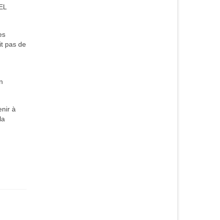
EL
es
it pas de
n
nir à
la