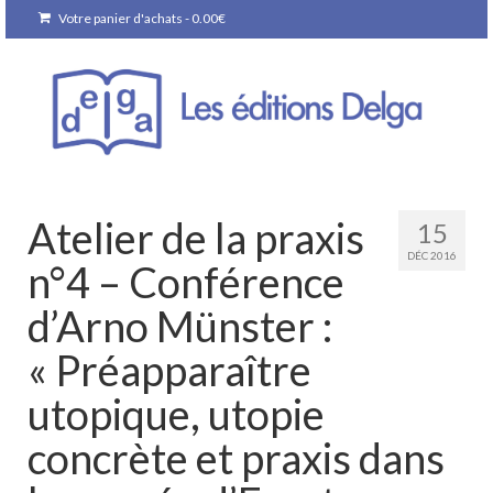
Votre panier d'achats
-
0.00
€
Atelier de la praxis
15
DÉC 2016
n°4 – Conférence
d’Arno Münster :
« Préapparaître
utopique, utopie
concrète et praxis dans