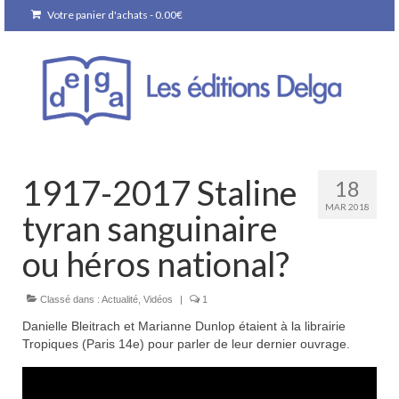
Votre panier d'achats
-
0.00
€
1917-2017 Staline
18
MAR 2018
tyran sanguinaire
ou héros national?
Classé dans :
Actualité
,
Vidéos
|
1
Danielle Bleitrach et Marianne Dunlop étaient à la librairie
Tropiques (Paris 14e) pour parler de leur dernier ouvrage.