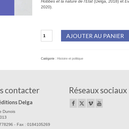
Hobbes et la nature de l’État
(Delga, 2018) et
É
2020).
quantité
AJOUTER AU PANIER
de
Trotsky,
le
choix
Catégorie :
Histoire et politique
de
la
défaite
s contacter
Réseaux sociaux
éditions Delga
e Dunois
5013
78296 - Fax : 0184105269