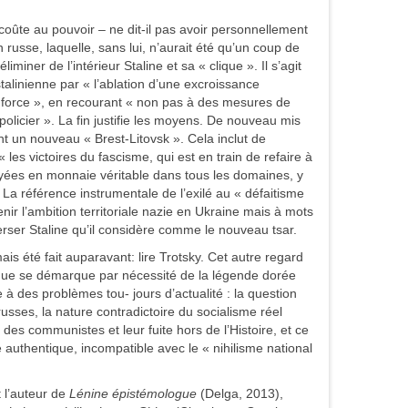
 coûte au pouvoir – ne dit-il pas avoir personnellement
 russe, laquelle, sans lui, n’aurait été qu’un coup de
iminer de l’intérieur Staline et sa « clique ». Il s’agit
talinienne par « l’ablation d’une excroissance
a force », en recourant « non pas à des mesures de
 policier ». La fin justifie les moyens. De nouveau mis
arant un nouveau « Brest-Litovsk ». Cela inclut de
es victoires du fascisme, qui est en train de refaire à
ayées en monnaie véritable dans tous les domaines, y
a référence instrumentale de l’exilé au « défaitisme
nir l’ambition territoriale nazie en Ukraine mais à mots
erser Staline qu’il considère comme le nouveau tsar.
mais été fait auparavant: lire Trotsky. Cet autre regard
que se démarque par nécessité de la légende dorée
 à des problèmes tou- jours d’actualité : la question
usses, la nature contradictoire du socialisme réel
 des communistes et leur fuite hors de l’Histoire, et ce
te authentique, incompatible avec le « nihilisme national
t l’auteur de
Lénine épistémologue
(Delga, 2013),