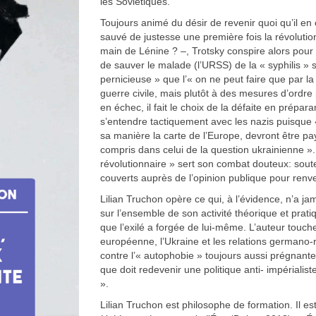
les Soviétiques.
Toujours animé du désir de revenir quoi qu’il en
sauvé de justesse une première fois la révolution
main de Lénine ? –, Trotsky conspire alors pour él
de sauver le malade (l’URSS) de la « syphilis » s
pernicieuse » que l’« on ne peut faire que par l
guerre civile, mais plutôt à des mesures d’ordre
en échec, il fait le choix de la défaite en prép
s’entendre tactiquement avec les nazis puisque « l
sa manière la carte de l’Europe, devront être p
compris dans celui de la question ukrainienne ». L
révolutionnaire » sert son combat douteux: soute
couverts auprès de l’opinion publique pour renv
Lilian Truchon opère ce qui, à l’évidence, n’a ja
sur l’ensemble de son activité théorique et prati
que l’exilé a forgée de lui-même. L’auteur touche
européenne, l’Ukraine et les relations germano-r
contre l’« autophobie » toujours aussi prégnante
que doit redevenir une politique anti- impérialis
».
Lilian Truchon est philosophe de formation. Il es