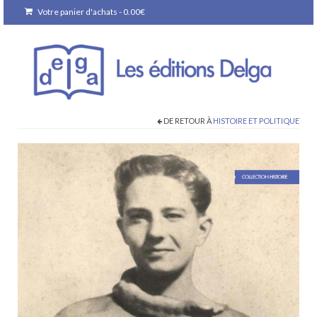
Votre panier d'achats
-
0.00
€
DE RETOUR À
HISTOIRE ET POLITIQUE