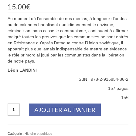
15.00
€
Au moment où l’ensemble de nos médias, à longueur d’ondes
ou de colonnes banalisent quotidiennement le nazisme,
criminalisant sans cesse le communisme, continuant à affirmer
malgré toutes les preuves que les communistes ne sont entrés
en Résistance qu’après l’attaque contre l’Union soviétique, il
apparaît plus que jamais indispensable de mettre en évidence
le rôle primordial joué par les communistes dans la libération
de notre pays.
Léon LANDINI
ISBN : 978-2-915854-86-2
157 pages
15€
quantité
AJOUTER AU PANIER
de
Réponse
à
Michel
Catégorie :
Histoire et politique