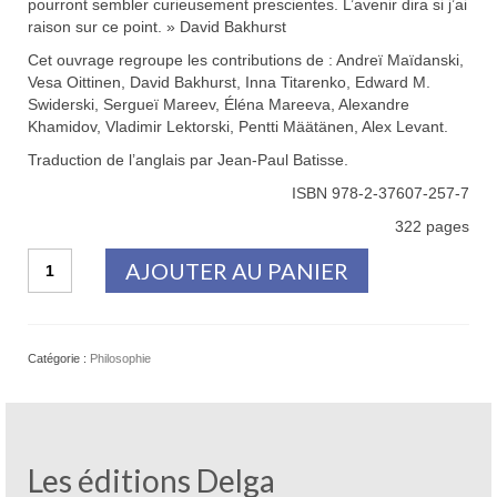
pourront sembler curieusement prescientes. L’avenir dira si j’ai
raison sur ce point. » David Bakhurst
Cet ouvrage regroupe les contributions de : Andreï Maïdanski,
Vesa Oittinen, David Bakhurst, Inna Titarenko, Edward M.
Swiderski, Sergueï Mareev, Éléna Mareeva, Alexandre
Khamidov, Vladimir Lektorski, Pentti Määtänen, Alex Levant.
Traduction de l’anglais par Jean-Paul Batisse.
ISBN 978-2-37607-257-7
322 pages
quantité
AJOUTER AU PANIER
de
L’Essence
pratique
de
Catégorie :
Philosophie
l’Homme
Les éditions Delga