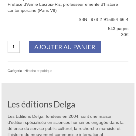
Préface d’Annie Lacroix-Riz, professeur émérite d’histoire
contemporaine (Paris VII)
ISBN : 978-2-915854-66-4
543 pages
30€
quantité
AJOUTER AU PANIER
de
Les
guerres
de
Catégorie :
Histoire et politique
Staline
Les éditions Delga
Les Editions Delga, fondées en 2004, sont une maison
d’édition spécialisée en sciences humaines engagée dans la
défense du service public culturel, la recherche marxiste et
l’histoire du mouvement communiste international.