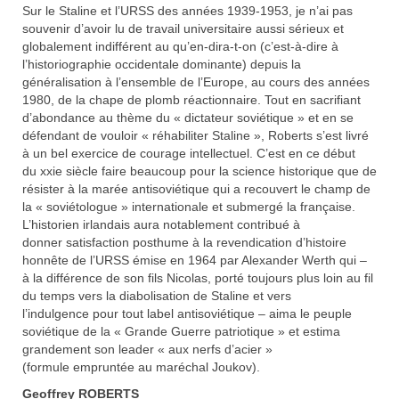
Sur le Staline et l’URSS des années 1939-1953, je n’ai pas
souvenir d’avoir lu de travail universitaire aussi sérieux et
globalement indifférent au qu’en-dira-t-on (c’est-à-dire à
l’historiographie occidentale dominante) depuis la
généralisation à l’ensemble de l’Europe, au cours des années
1980, de la chape de plomb réactionnaire. Tout en sacrifiant
d’abondance au thème du « dictateur soviétique » et en se
défendant de vouloir « réhabiliter Staline », Roberts s’est livré
à un bel exercice de courage intellectuel. C’est en ce début
du xxie siècle faire beaucoup pour la science historique que de
résister à la marée antisoviétique qui a recouvert le champ de
la « soviétologue » internationale et submergé la française.
L’historien irlandais aura notablement contribué à
donner satisfaction posthume à la revendication d’histoire
honnête de l’URSS émise en 1964 par Alexander Werth qui –
à la différence de son fils Nicolas, porté toujours plus loin au fil
du temps vers la diabolisation de Staline et vers
l’indulgence pour tout label antisoviétique – aima le peuple
soviétique de la « Grande Guerre patriotique » et estima
grandement son leader « aux nerfs d’acier »
(formule empruntée au maréchal Joukov).
Geoffrey ROBERTS