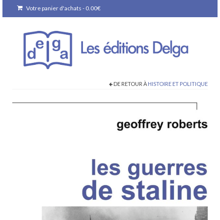
Votre panier d'achats
-
0.00
€
DE RETOUR À
HISTOIRE ET POLITIQUE