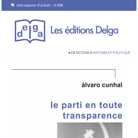
Votre panier d'achats
-
0.00
€
DE RETOUR À
HISTOIRE ET POLITIQUE