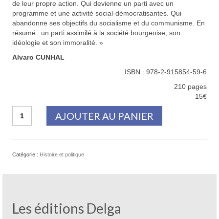
de leur propre action. Qui devienne un parti avec un
programme et une activité social-démocratisantes. Qui
abandonne ses objectifs du socialisme et du communisme. En
résumé : un parti assimilé à la société bourgeoise, son
idéologie et son immoralité. »
Alvaro CUNHAL
ISBN : 978-2-915854-59-6
210 pages
15€
quantité
AJOUTER AU PANIER
de
Le
Parti
en
Catégorie :
Histoire et politique
toute
transparence
Les éditions Delga