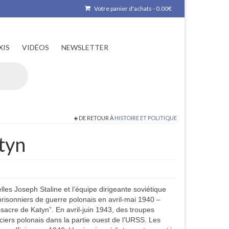
Votre panier d'achats
-
0.00
€
XIS
VIDÉOS
NEWSLETTER
DE RETOUR À
HISTOIRE ET POLITIQUE
tyn
elles Joseph Staline et l’équipe dirigeante soviétique
e prisonniers de guerre polonais en avril-mai 1940 –
acre de Katyn”. En avril-juin 1943, des troupes
ficiers polonais dans la partie ouest de l’URSS. Les