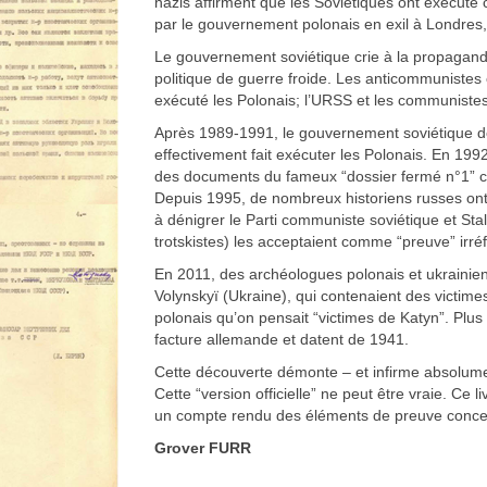
nazis affirment que les Soviétiques ont exécuté
par le gouvernement polonais en exil à Londres
Le gouvernement soviétique crie à la propagande
politique de guerre froide. Les anticommunistes e
exécuté les Polonais; l’URSS et les communistes 
Après 1989-1991, le gouvernement soviétique d
effectivement fait exécuter les Polonais. En 1992
des documents du fameux “dossier fermé n°1” co
Depuis 1995, de nombreux historiens russes ont
à dénigrer le Parti communiste soviétique et Sta
trotskistes) les acceptaient comme “preuve” irréf
En 2011, des archéologues polonais et ukrainien
Volynskyï (Ukraine), qui contenaient des victime
polonais qu’on pensait “victimes de Katyn”. Plus
facture allemande et datent de 1941.
Cette découverte démonte – et infirme absolument
Cette “version officielle” ne peut être vraie. Ce l
un compte rendu des éléments de preuve concerna
Grover FURR