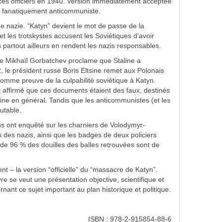
 ces officiers en 1940. Version immédiatement acceptée
, fanatiquement anticommuniste.
 nazie. “Katyn” devient le mot de passe de la
t les trotskystes accusent les Soviétiques d’avoir
partout ailleurs en rendent les nazis responsables.
e Mikhaïl Gorbatchev proclame que Staline a
, le président russe Boris Eltsine remet aux Polonais
mme preuve de la culpabilité soviétique à Katyn.
 affirmé que ces documents étaient des faux, destinés
line en général. Tandis que les anticommunistes (et les
utable.
s ont enquêté sur les charniers de Volodymyr-
s des nazis, ainsi que les badges de deux policiers
 de 96 % des douilles des balles retrouvées sont de
 – la version “officielle” du “massacre de Katyn”.
ivre se veut une présentation objective, scientifique et
nt ce sujet important au plan historique et politique.
ISBN : 978-2-915854-88-6