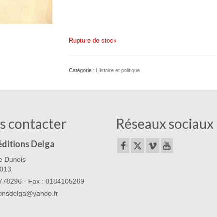
Rupture de stock
Catégorie :
Histoire et politique
s contacter
Réseaux sociaux
éditions Delga
e Dunois
5013
78296 - Fax : 0184105269
ionsdelga@yahoo.fr