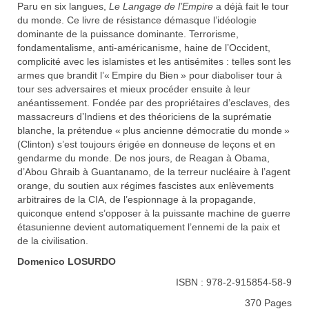
Paru en six langues,
Le Langage de l’Empire
a déjà fait le tour
du monde. Ce livre de résistance démasque l’idéologie
dominante de la puissance dominante. Terrorisme,
fondamentalisme, anti-américanisme, haine de l’Occident,
complicité avec les islamistes et les antisémites : telles sont les
armes que brandit l’« Empire du Bien » pour diaboliser tour à
tour ses adversaires et mieux procéder ensuite à leur
anéantissement. Fondée par des propriétaires d’esclaves, des
massacreurs d’Indiens et des théoriciens de la suprématie
blanche, la prétendue « plus ancienne démocratie du monde »
(Clinton) s’est toujours érigée en donneuse de leçons et en
gendarme du monde. De nos jours, de Reagan à Obama,
d’Abou Ghraib à Guantanamo, de la terreur nucléaire à l’agent
orange, du soutien aux régimes fascistes aux enlèvements
arbitraires de la CIA, de l’espionnage à la propagande,
quiconque entend s’opposer à la puissante machine de guerre
étasunienne devient automatiquement l’ennemi de la paix et
de la civilisation.
Domenico LOSURDO
ISBN : 978-2-915854-58-9
370 Pages