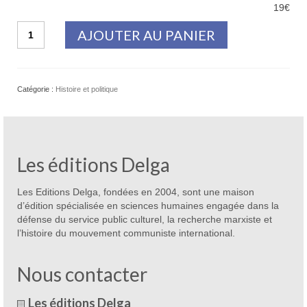
19€
quantité
AJOUTER AU PANIER
de
Le
langage
de
Catégorie :
Histoire et politique
l’empire
Les éditions Delga
Les Editions Delga, fondées en 2004, sont une maison
d’édition spécialisée en sciences humaines engagée dans la
défense du service public culturel, la recherche marxiste et
l’histoire du mouvement communiste international.
Nous contacter
Les éditions Delga