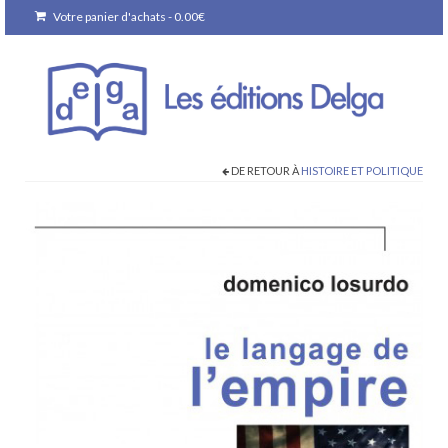
Votre panier d'achats
-
0.00
€
DE RETOUR À
HISTOIRE ET POLITIQUE