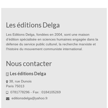
«
L’élite
»
du
pouvoir
Les éditions Delga
mondial
Les Editions Delga, fondées en 2004, sont une maison
d’édition spécialisée en sciences humaines engagée dans la
défense du service public culturel, la recherche marxiste et
l’histoire du mouvement communiste international.
Nous contacter
Les éditions Delga
38, rue Dunois
Paris 75013
0781778296 - Fax : 0184105269
editionsdelga@yahoo.fr