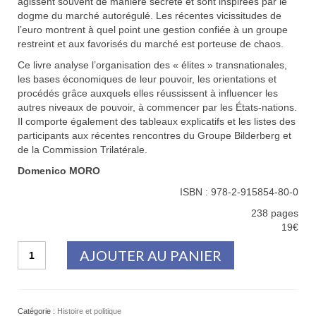
agissent souvent de manière secrète et sont inspirées par le
dogme du marché autorégulé. Les récentes vicissitudes de
l’euro montrent à quel point une gestion confiée à un groupe
restreint et aux favorisés du marché est porteuse de chaos.
Ce livre analyse l’organisation des « élites » transnationales,
les bases économiques de leur pouvoir, les orientations et
procédés grâce auxquels elles réussissent à influencer les
autres niveaux de pouvoir, à commencer par les États-nations.
Il comporte également des tableaux explicatifs et les listes des
participants aux récentes rencontres du Groupe Bilderberg et
de la Commission Trilatérale.
Domenico MORO
ISBN : 978-2-915854-80-0
238 pages
19€
quantité
AJOUTER AU PANIER
de
Le
groupe
Bilderberg.
Catégorie :
Histoire et politique