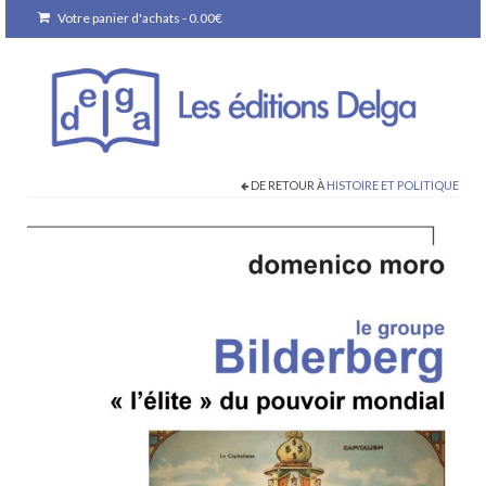
Votre panier d'achats
-
0.00
€
DE RETOUR À
HISTOIRE ET POLITIQUE