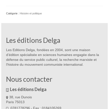
La
Situation
de
Catégorie :
Histoire et politique
la
classe
laborieuse
en
France
Les éditions Delga
Les Editions Delga, fondées en 2004, sont une maison
d’édition spécialisée en sciences humaines engagée dans la
défense du service public culturel, la recherche marxiste et
l’histoire du mouvement communiste international.
Nous contacter
Les éditions Delga
38, rue Dunois
Paris 75013
0781778296 - Fax : 0184105269