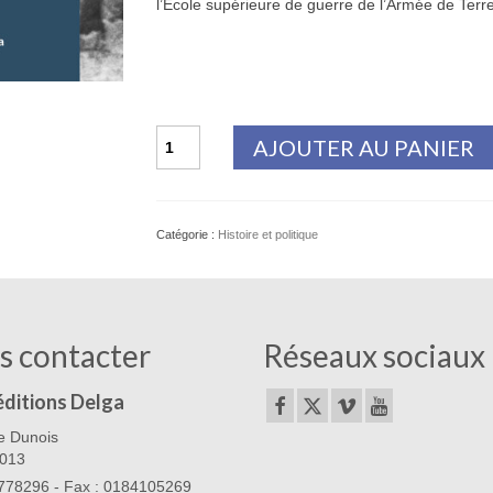
l’École supérieure de guerre de l’Armée de Ter
quantité
AJOUTER AU PANIER
de
La
Guerre
germano-
Catégorie :
Histoire et politique
soviétique
1941-
1945
s contacter
Réseaux sociaux
éditions Delga
e Dunois
5013
78296 - Fax : 0184105269