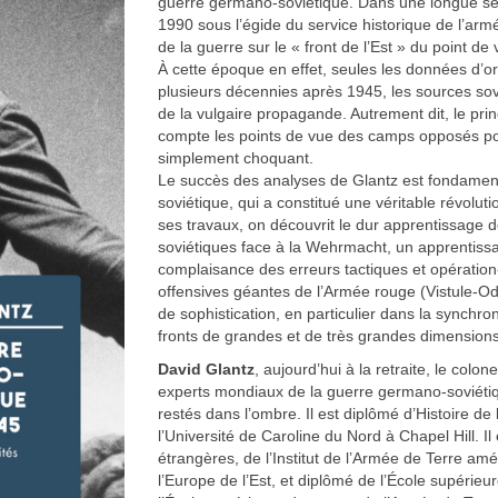
guerre germano-soviétique. Dans une longue se
1990 sous l’égide du service historique de l’armé
de la guerre sur le « front de l’Est » du point de 
À cette époque en effet, seules les données d’o
plusieurs décennies après 1945, les sources sovi
de la vulgaire propagande. Autrement dit, le pri
compte les points de vue des camps opposés pour
simplement choquant.
Le succès des analyses de Glantz est fondamental
soviétique, qui a constitué une véritable révolut
ses travaux, on découvrit le dur apprentissage d
soviétiques face à la Wehrmacht, un apprentiss
complaisance des erreurs tactiques et opération-
offensives géantes de l’Armée rouge (Vistule-Ode
de sophistication, en particulier dans la synch
fronts de grandes et de très grandes dimensions
David Glantz
, aujourd’hui à la retraite, le colo
experts mondiaux de la guerre germano-soviétiqu
restés dans l’ombre. Il est diplômé d’Histoire de 
l’Université de Caroline du Nord à Chapel Hill. Il
étrangères, de l’Institut de l’Armée de Terre ame
l’Europe de l’Est, et diplômé de l’École supéri