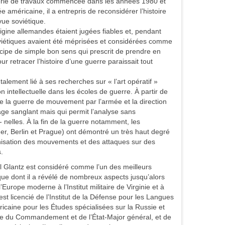
́rie de travaux commencée dans les années 1980 et
e américaine, il a entrepris de reconsidérer l’histoire
vue soviétique.
rigine allemandes étaient jugées fiables et, pendant
étiques avaient été méprisées et considérées comme
ncipe de simple bon sens qui prescrit de prendre en
 retracer l’histoire d’une guerre paraissait tout
ement lié à ses recherches sur « l’art opératif »
ion intellectuelle dans les écoles de guerre. À partir de
e la guerre de mouvement par l’armée et la direction
age sanglant mais qui permit l’analyse sans
 nelles. À la fin de la guerre notamment, les
r, Berlin et Prague) ont démontré un très haut degré
ronisation des mouvements et des attaques sur des
.
nel Glantz est considéré comme l’un des meilleurs
e dont il a révélé de nombreux aspects jusqu’alors
l’Europe moderne à l’Institut militaire de Virginie et à
 est licencié de l’Institut de la Défense pour les Langues
́ricaine pour les Études spécialisées sur la Russie et
eure du Commandement et de l’État-Major général, et de