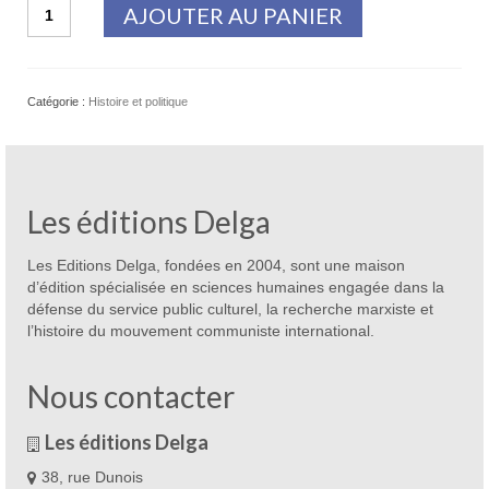
quantité
AJOUTER AU PANIER
de
La
guerre
civile
Catégorie :
Histoire et politique
grecque
Les éditions Delga
Les Editions Delga, fondées en 2004, sont une maison
d’édition spécialisée en sciences humaines engagée dans la
défense du service public culturel, la recherche marxiste et
l’histoire du mouvement communiste international.
Nous contacter
Les éditions Delga
38, rue Dunois