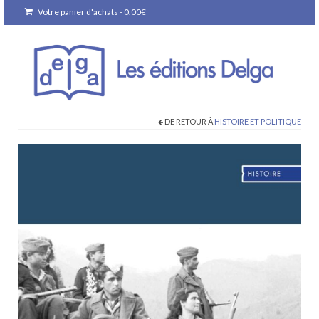
Votre panier d'achats
-
0.00
€
DE RETOUR À
HISTOIRE ET POLITIQUE