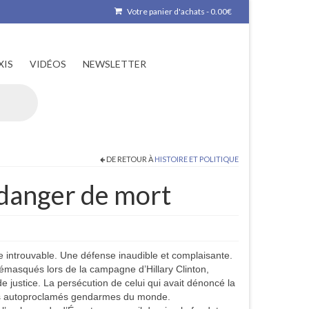
Votre panier d'achats
-
0.00
€
XIS
VIDÉOS
NEWSLETTER
DE RETOUR À
HISTOIRE ET POLITIQUE
 danger de mort
e introuvable. Une défense inaudible et complaisante.
émasqués lors de la campagne d’Hillary Clinton,
de justice. La persécution de celui qui avait dénoncé la
des autoproclamés gendarmes du monde.