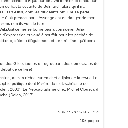
 l’ambassade d’Équateur en avril dernier, le fondateur
on de haute sécurité de Belmarsh alors qu’il n’a
es États-Unis, dont les dirigeants ont juré sa perte.
té était préoccupant. Assange est en danger de mort.
sons rien ils vont le tuer.
WikiJustice, ne se borne pas à considérer Julian
 d’expression et voué à souffrir pour les péchés de
itique, détenu illégalement et torturé. Tant qu’il sera
ion des Gilets jaunes et regroupant des démocrates de
 début de ce livre).
ssion, ancien rédacteur en chef adjoint de la revue La
osophie politique dont Misère du nietzschéisme de
Aden, 2008), Le Néocapitalisme chez Michel Clouscard
che (Delga, 2017).
ISBN : 9782376071754
105 pages