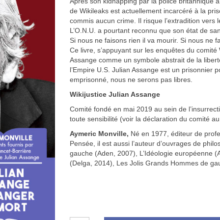
Après son kidnapping par la police britannique à
de Wikileaks est actuellement incarcéré à la pris
commis aucun crime. Il risque l’extradition vers l
L’O.N.U. a pourtant reconnu que son état de san
Si nous ne faisons rien il va mourir. Si nous ne fai
Ce livre, s’appuyant sur les enquêtes du comité 
Assange comme un symbole abstrait de la liberté
l’Empire U.S. Julian Assange est un prisonnier pol
emprisonné, nous ne serons pas libres.
Wikijustice Julian Assange
Comité fondé en mai 2019 au sein de l’insurrect
toute sensibilité (voir la déclaration du comité au
Aymeric Monville,
Né en 1977, éditeur de profe
Pensée, il est aussi l’auteur d’ouvrages de phil
gauche (Aden, 2007), L’Idéologie européenne (
(Delga, 2014), Les Jolis Grands Hommes de gau