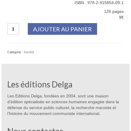
ISBN : 978-2-915854-09-1
126 pages
9€
quantité
AJOUTER AU PANIER
de
France
culture,
la
Catégorie :
Société
destruction
programmée
d’une
université
populaire
Les éditions Delga
Les Editions Delga, fondées en 2004, sont une maison
d’édition spécialisée en sciences humaines engagée dans la
défense du service public culturel, la recherche marxiste et
l’histoire du mouvement communiste international.