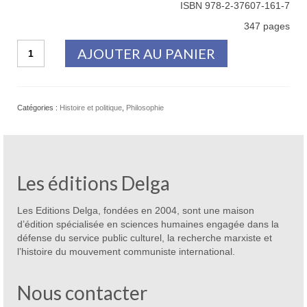
ISBN 978-2-37607-161-7
347 pages
quantité
AJOUTER AU PANIER
de
Entretiens
(1949-
1975)
Catégories :
Histoire et politique
,
Philosophie
Les éditions Delga
Les Editions Delga, fondées en 2004, sont une maison
d’édition spécialisée en sciences humaines engagée dans la
défense du service public culturel, la recherche marxiste et
l’histoire du mouvement communiste international.
Nous contacter