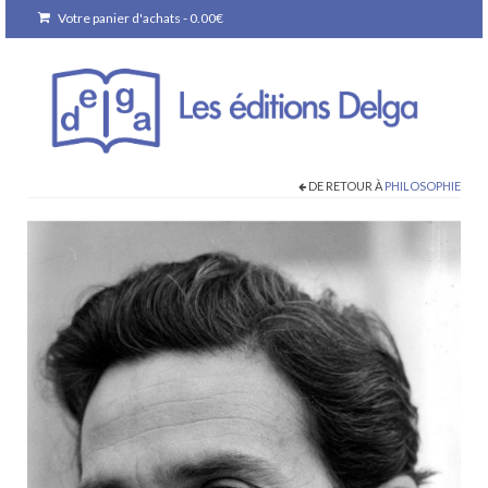
Votre panier d'achats
-
0.00
€
DE RETOUR À
PHILOSOPHIE